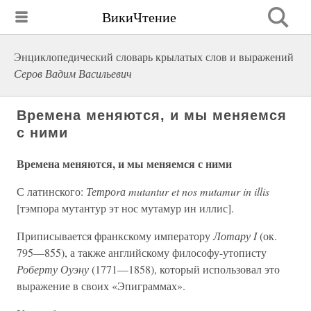
ВикиЧтение
Энциклопедический словарь крылатых слов и выражений
Серов Вадим Васильевич
Времена меняются, и мы меняемся
с ними
Времена меняются, и мы меняемся с ними
С латинского:
Тетроrа mutantur et nos mutamur in illis
[тэмпора мутантур эт нос мутамур ин иллис].
Приписывается франкскому императору
Лотару I
(ок.
795—855), а также английскому философу-утописту
Роберту Оуэну
(1771—1858), который использовал это
выражение в своих «Эпиграммах».