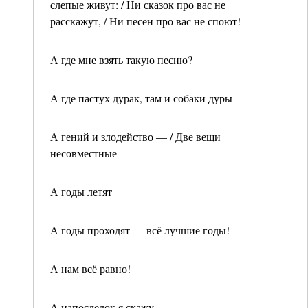
слепые живут: / Ни сказок про вас не
расскажут, / Ни песен про вас не споют!
А где мне взять такую песню?
А где пастух дурак, там и собаки дуры
А гений и злодейство — / Две вещи
несовместные
А годы летят
А годы проходят — всё лучшие годы!
А нам всё равно!
А напоследок я скажу