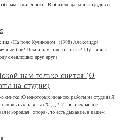
раб, замыслил я побег В обитель дальнюю трудов и
я
ения «На поле Куликовом» (1908) Александра
вечный бой! Покой нам только снится! Шутливо о
воду сменяющих друг друга
Покой нам только снится (О
оты на студии)
ько снится (О некоторых нюансах работы на студии) Я
х вокальных навыках?О, да! У вас прекрасное
ная и хорошая «опора», то есть дыхание, в вашем
ся