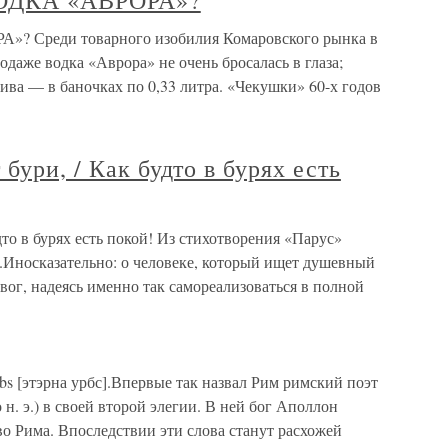
ОДКА «АВРОРА»?
 Среди товарного изобилия Комаровского рынка в
одаже водка «Аврора» не очень бросалась в глаза;
ива — в баночках по 0,33 литра. «Чекушки» 60-х годов
бури, / Как будто в бурях есть
дто в бурях есть покой! Из стихотворения «Парус»
.Иносказательно: о человеке, который ищет душевный
вог, надеясь именно так самореализоваться в полной
bs [этэрна урбс].Впервые так назвал Рим римский поэт
 н. э.) в своей второй элегии. В ней бог Аполлон
о Рима. Впоследствии эти слова станут расхожей