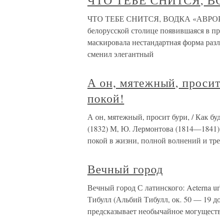
ЧТО ТЕБЕ СНИТСЯ, В
ЧТО ТЕБЕ СНИТСЯ, ВОДКА «АВРОРА»?
белорусской столице появившаяся в пр
маскировала нестандартная форма разл
сменил элегантный
А он, мятежный, просит 
покой!
А он, мятежный, просит бури, / Как бу
(1832) М, Ю. Лермонтова (1814—1841)
покой в жизни, полной волнений и тре
Вечный город
Вечный город С латинского: Aeterna ur
Тибулл (Альбий Тибулл, ок. 50 — 19 до
предсказывает необычайное могуществ