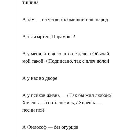
тишина
А там — на четверть бывший наш народ
А ты азартен, Парамоша!
А у меня, что дело, что не дело, / Обычай
мой такой: / Подписано, так с плеч долой
А у нас во дворе
А у психов жизнь — / Так бы жил любой:/
Хочешь — спать ложись, / Хочешь —
песни пой!
А Философ — без огурцов