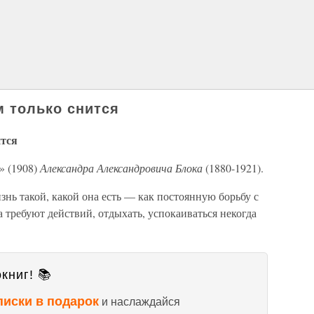
м только снится
ится
» (1908)
Александра Александровича Блока
(1880-1921).
знь такой, какой она есть — как постоянную борьбу с
а требуют действий, отдыхать, успокаиваться некогда
книг! 📚
писки в подарок
и наслаждайся