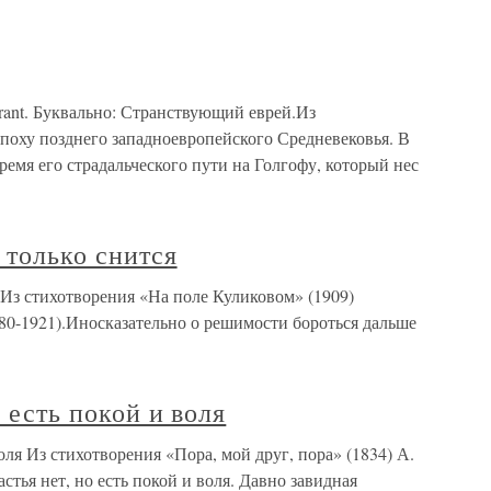
rrant. Буквально: Странствующий еврей.Из
поху позднего западноевропейского Средневековья. В
ремя его страдальческого пути на Голгофу, который нес
 только снится
 Из стихотворения «На поле Куликовом» (1909)
80-1921).Иносказательно о решимости бороться дальше
о есть покой и воля
воля Из стихотворения «Пора, мой друг, пора» (1834) А.
стья нет, но есть покой и воля. Давно завидная