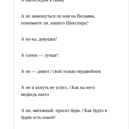
А не замахнуться ли нам на Вильяма,
понимаете ли, нашего Шекспира?
А ну-ка, девушки!
А олени — лучше!
А он — дивит / свой только муравейник
А он и ахнуть не успел, / Как на него
медведь насел
А он, мятежный, просит бури, / Как будто в
бурях есть покой!