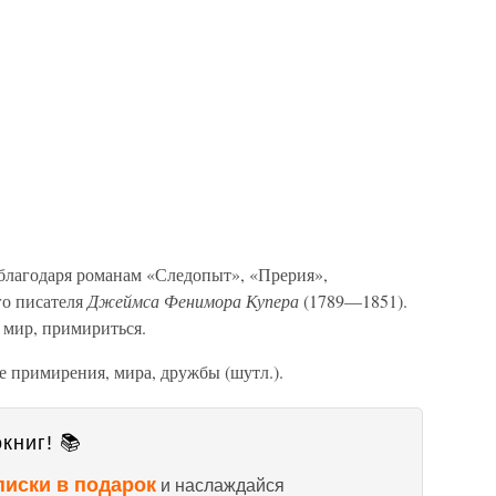
благодаря романам «Следопыт», «Прерия»,
го писателя
Джеймса Фенимора Купера
(1789—1851).
 мир, примириться.
е примирения, мира, дружбы (шутл.).
книг! 📚
писки в подарок
и наслаждайся