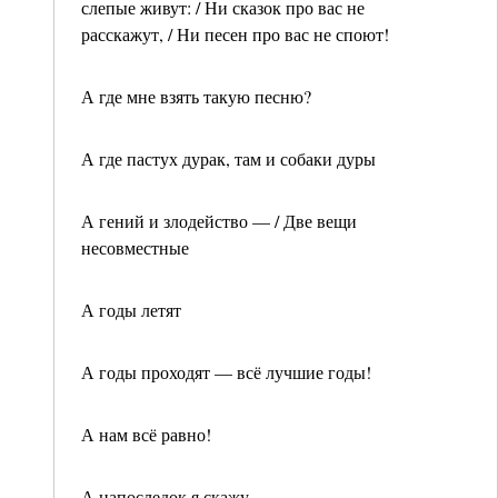
слепые живут: / Ни сказок про вас не
расскажут, / Ни песен про вас не споют!
А где мне взять такую песню?
А где пастух дурак, там и собаки дуры
А гений и злодейство — / Две вещи
несовместные
А годы летят
А годы проходят — всё лучшие годы!
А нам всё равно!
А напоследок я скажу