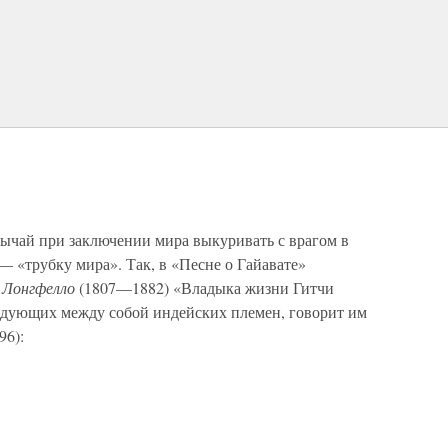
ычай при заключении мира выкуривать с врагом в
 «трубку мира». Так, в «Песне о Гайавате»
 Лонгфелло
(1807—1882) «Владыка жизни Гитчи
ждующих между собой индейских племен, говорит им
96):