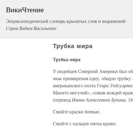
ВикиЧтение
Энциклопедический словарь крылатых слов и выражений
Серов Вадим Васильевич
Трубка мира
Трубка мира
У индейцев Северной Америки был об
знак примирения одну, общую трубку —
американского поэта
Генри Уодсуорта
Манито могучий», созвав вождей вра
(перевод
Ивана Алексеевича Бунина,
18
Смойте краски боевые,
Смойте с пальцев пятна крови;