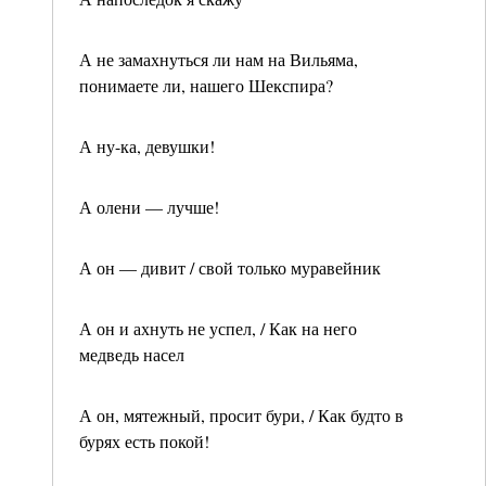
А не замахнуться ли нам на Вильяма,
понимаете ли, нашего Шекспира?
А ну-ка, девушки!
А олени — лучше!
А он — дивит / свой только муравейник
А он и ахнуть не успел, / Как на него
медведь насел
А он, мятежный, просит бури, / Как будто в
бурях есть покой!