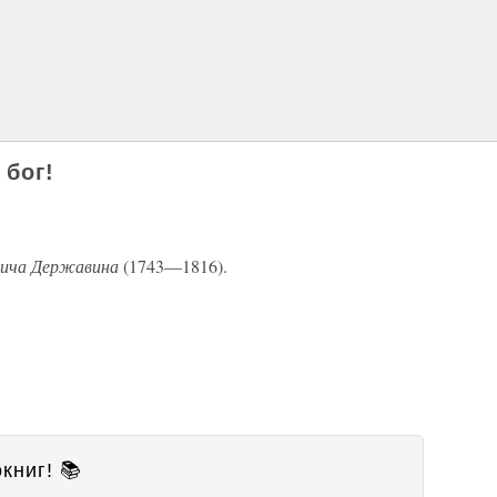
 бог!
вича Державина
(1743—1816).
книг! 📚