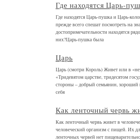
Где находятся Царь-пуш
Где находятся Царь-пушка и Царь-коло
прежде всего спешат посмотреть на з
достопримечательности находятся ряд
них?Царь-пушка была
Царь
Царь (смотри Король) Живет или в «не
«Тридевятом царстве, тридесятом госу
стороны – добрый семьянин, хороший 
себя
Как ленточный червь жи
Как ленточный червь живет в человеч
человеческий организм с пищей. Их дл
ленточных червей нет пищеварительно