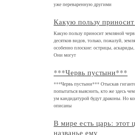
уже переваренную другими
Какую пользу приносит
Какую пользу приносит земляной червь
десятков видов, только, пожалуй, земл
особенно плоские: острицы, аскариды,
Они могут
***Червь пустыни***
***Червь пустыни*** Отыскав гигантов
попытаться выяснить, кто же здесь ч
ум кандидатурой будут драконы. Но ко
описаны
В мире есть царь: этот
названье ему