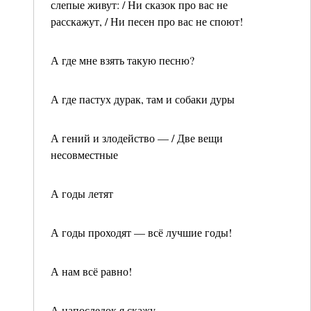
слепые живут: / Ни сказок про вас не
расскажут, / Ни песен про вас не споют!
А где мне взять такую песню?
А где пастух дурак, там и собаки дуры
А гений и злодейство — / Две вещи
несовместные
А годы летят
А годы проходят — всё лучшие годы!
А нам всё равно!
А напоследок я скажу