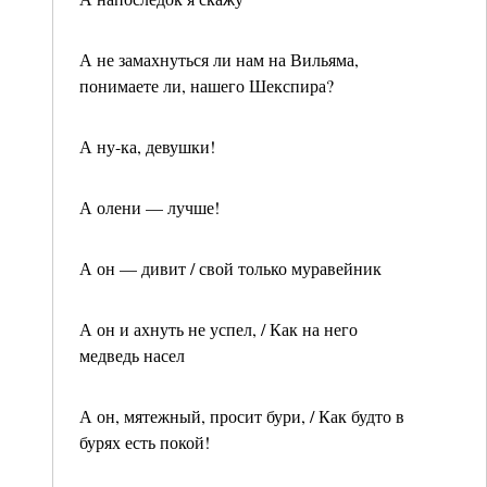
А не замахнуться ли нам на Вильяма,
понимаете ли, нашего Шекспира?
А ну-ка, девушки!
А олени — лучше!
А он — дивит / свой только муравейник
А он и ахнуть не успел, / Как на него
медведь насел
А он, мятежный, просит бури, / Как будто в
бурях есть покой!