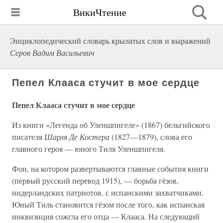
ВикиЧтение
Энциклопедический словарь крылатых слов и выражений
Серов Вадим Васильевич
Пепел Клааса стучит в мое сердце
Пепел Клааса стучит в мое сердце
Из книги «Легенда об Уленшпигеле» (1867) бельгийского
писателя
Шарля Де Костера
(1827—1879), слова его
главного героя — юного Тиля Уленшпигеля.
Фон, на котором развертываются главные события книги
(первый русский перевод 1915), — борьба гёзов,
нидерландских патриотов, с испанскими захватчиками.
Юный Тиль становится гёзом после того, как испанская
инквизиция сожгла его отца — Клааса. На следующий