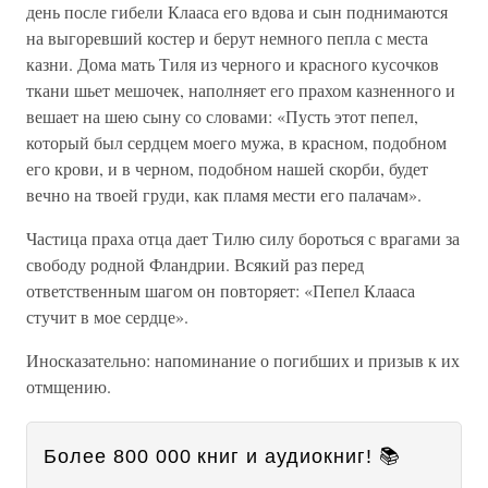
день после гибели Клааса его вдова и сын поднимаются
на выгоревший костер и берут немного пепла с места
казни. Дома мать Тиля из черного и красного кусочков
ткани шьет мешочек, наполняет его прахом казненного и
вешает на шею сыну со словами: «Пусть этот пепел,
который был сердцем моего мужа, в красном, подобном
его крови, и в черном, подобном нашей скорби, будет
вечно на твоей груди, как пламя мести его палачам».
Частица праха отца дает Тилю силу бороться с врагами за
свободу родной Фландрии. Всякий раз перед
ответственным шагом он повторяет: «Пепел Клааса
стучит в мое сердце».
Иносказательно: напоминание о погибших и призыв к их
отмщению.
Более 800 000 книг и аудиокниг! 📚