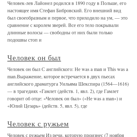
Человек-лев Лайонел родился в 1890 году в Польше, его
настоящее имя Стефан Бибровский. Его внешний вид
был своеобразным и первое, что приходило на ум, — это
сравнение с королем зверей. Все его тело покрывали
длинные волосы — свободны от них были только
подошвы стоп и
Человек он был
Человек он был С английского: Не was a man и This was a
man.Выражение, которое встречается в двух пьесах
английского драматурга Уильяма Шекспира (1564—1616)
— в трагедиях «Гамлет (действ. 1, явл. 2), где Гамлет
говорит об отце: «Человек он был» («Не was a man») и
«Юлий Цезарь» (действ. 5, явл. 5), где
Человек с ружьем
Человек с ружьем Из речи, которую произнес (7 ноября