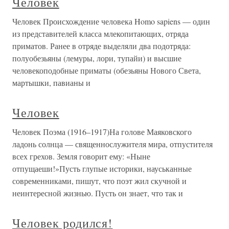
Человек
Человек Происхождение человека Homo sapiens — один
из представителей класса млекопитающих, отряда
приматов. Ранее в отряде выделяли два подотряда:
полуобезьяны (лемуры, лори, тупайи) и высшие
человекоподобные приматы (обезьяны Нового Света,
мартышки, павианы и
Человек
Человек Поэма (1916–1917)На голове Маяковского
ладонь солнца — священнослужителя мира, отпустителя
всех грехов. Земля говорит ему: «Ныне
отпущаеши!»Пусть глупые историки, науськанные
современниками, пишут, что поэт жил скучной и
неинтересной жизнью. Пусть он знает, что так и
Человек родился!