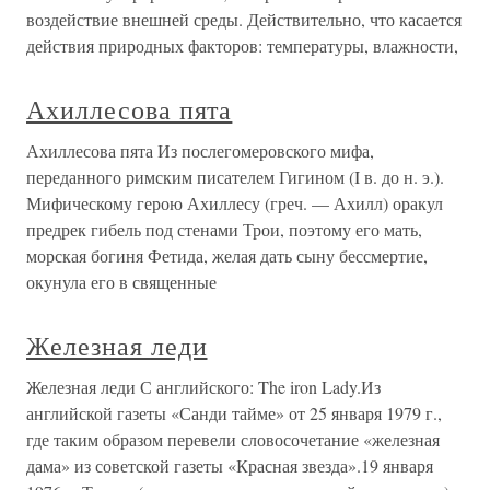
воздействие внешней среды. Действительно, что касается
действия природных факторов: температуры, влажности,
Ахиллесова пята
Ахиллесова пята Из послегомеровского мифа,
переданного римским писателем Гигином (I в. до н. э.).
Мифическому герою Ахиллесу (греч. — Ахилл) оракул
предрек гибель под стенами Трои, поэтому его мать,
морская богиня Фетида, желая дать сыну бессмертие,
окунула его в священные
Железная леди
Железная леди С английского: The iron Lady.Из
английской газеты «Санди тайме» от 25 января 1979 г.,
где таким образом перевели словосочетание «железная
дама» из советской газеты «Красная звезда».19 января