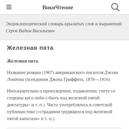
ВикиЧтение
Энциклопедический словарь крылатых слов и выражений
Серов Вадим Васильевич
Железная пята
Железная пята
Название романа (1907) американского писателя
Джека
Лондона
(псевдоним Джона Гриффита, 1876—1916).
Иносказательно о принуждении, подавлении, гнете со
стороны кого-либо («быть под железной пятой
диктатуры» и т. п.). Часто употреблялось в советской
публицистике («страдания трудящихся под железной
пятой капитала» и т. п.).