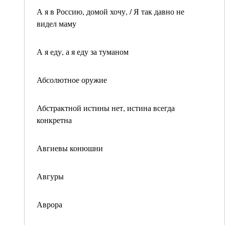
А я в Россию, домой хочу, / Я так давно не
видел маму
А я еду, а я еду за туманом
Абсолютное оружие
Абстрактной истины нет, истина всегда
конкретна
Авгиевы конюшни
Авгуры
Аврора