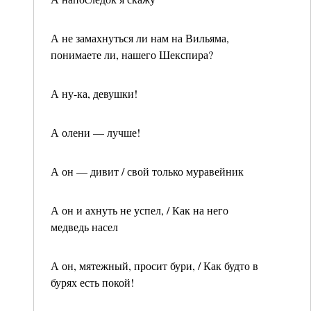
А не замахнуться ли нам на Вильяма,
понимаете ли, нашего Шекспира?
А ну-ка, девушки!
А олени — лучше!
А он — дивит / свой только муравейник
А он и ахнуть не успел, / Как на него
медведь насел
А он, мятежный, просит бури, / Как будто в
бурях есть покой!