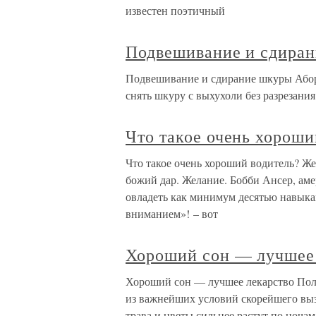
известен поэтичный
Подвешивание и сдира
Подвешивание и сдирание шкуры Абор
снять шкуру с выхухоли без разрезания
Что такое очень хороши
Что такое очень хороший водитель? Же
божий дар. Желание. Бобби Ансер, а
овладеть как минимум десятью навыка
вниманием»! – вот
Хороший сон — лучшее
Хороший сон — лучшее лекарство По
из важнейших условий скорейшего выз
трава и цветы сильнее растут по ночам