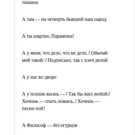
тишина
А там — на четверть бывший наш народ
А ты азартен, Парамоша!
А у меня, что дело, что не дело, / Обычай
мой такой: / Подписано, так с плеч долой
А у нас во дворе
А у психов жизнь — / Так бы жил любой:/
Хочешь — спать ложись, / Хочешь —
песни пой!
А Философ — без огурцов