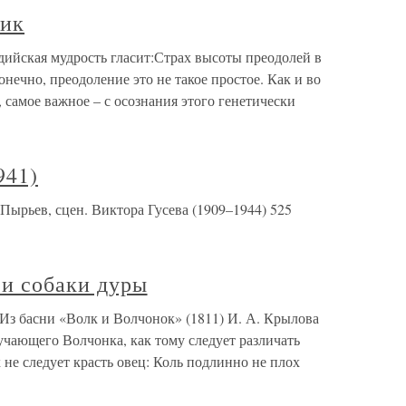
чик
дийская мудрость гласит:Страх высоты преодолей в
онечно, преодоление это не такое простое. Как и во
, самое важное – с осознания этого генетически
941)
 Пырьев, сцен. Виктора Гусева (1909–1944) 525
 и собаки дуры
ы Из басни «Волк и Волчонок» (1811) И. А. Крылова
учающего Волчонка, как тому следует различать
 не следует красть овец: Коль подлинно не плох