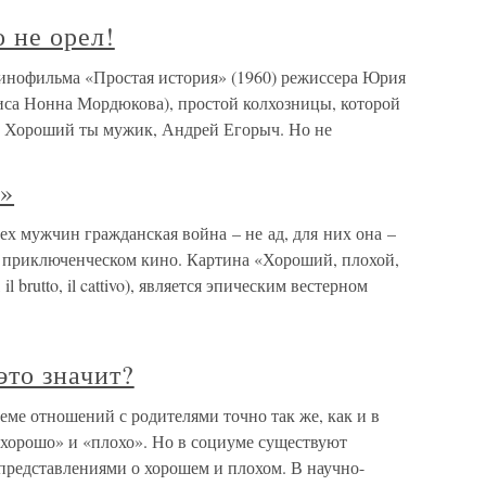
 не орел!
кинофильма «Простая история» (1960) режиссера Юрия
риса Нонна Мордюкова), простой колхозницы, которой
а: Хороший ты мужик, Андрей Егорыч. Но не
й»
ех мужчин гражданская война – не ад, для них она –
ом приключенческом кино. Картина «Хороший, плохой,
il brutto, il cattivo), является эпическим вестерном
это значит?
еме отношений с родителями точно так же, как и в
 «хорошо» и «плохо». Но в социуме существуют
представлениями о хорошем и плохом. В научно-