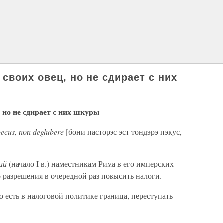
своих овец, но не сдирает с них
 но не сдирает с них шкуры
 pecus, поп deglubere
[бони пасторэс эст тондэрэ пэкус,
рий
(начало I в.) наместникам Рима в его имперских
о разрешения в очередной раз повысить налоги.
о есть в налоговой политике граница, переступать