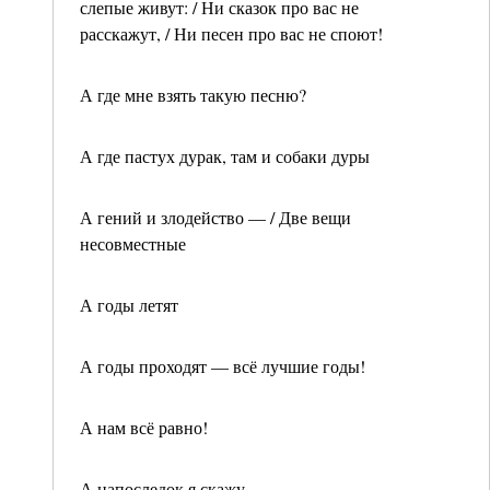
слепые живут: / Ни сказок про вас не
расскажут, / Ни песен про вас не споют!
А где мне взять такую песню?
А где пастух дурак, там и собаки дуры
А гений и злодейство — / Две вещи
несовместные
А годы летят
А годы проходят — всё лучшие годы!
А нам всё равно!
А напоследок я скажу