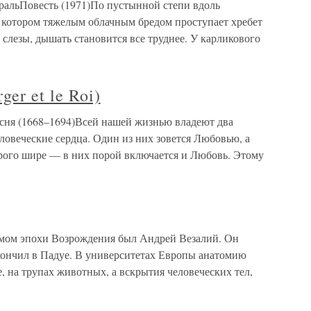
ральПовесть (1971)По пустынной степи вдоль
 котором тяжелым облачным бредом проступает хребет
т слезы, дышать становится все труднее. У карликового
er et le Roi)
 Басня (1668–1694)Всей нашей жизнью владеют два
овеческие сердца. Один из них зовется Любовью, а
рого шире — в них порой включается и Любовь. Этому
ом эпохи Возрождения был Андрей Везалий. Он
акончил в Падуе. В университетах Европы анатомию
, на трупах животных, а вскрытия человеческих тел,