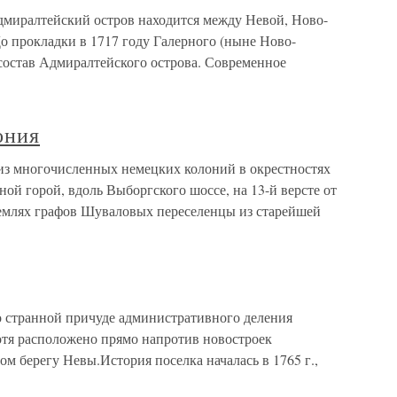
миралтейский остров находится между Невой, Ново-
 прокладки в 1717 году Галерного (ныне Ново-
 состав Адмиралтейского острова. Современное
ония
из многочисленных немецких колоний в окрестностях
ной горой, вдоль Выборгского шоссе, на 13-й версте от
 землях графов Шуваловых переселенцы из старейшей
о странной причуде административного деления
отя расположено прямо напротив новостроек
м берегу Невы.История поселка началась в 1765 г.,