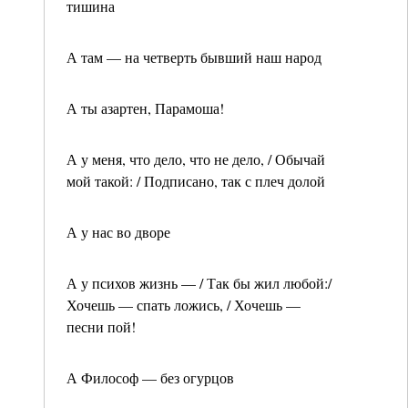
тишина
А там — на четверть бывший наш народ
А ты азартен, Парамоша!
А у меня, что дело, что не дело, / Обычай
мой такой: / Подписано, так с плеч долой
А у нас во дворе
А у психов жизнь — / Так бы жил любой:/
Хочешь — спать ложись, / Хочешь —
песни пой!
А Философ — без огурцов