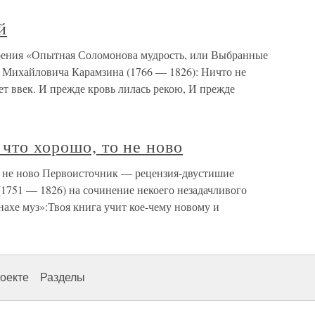
й
орения «Опытная Соломонова мудрость, или Выбранные
я Михайловича Карамзина (1766 — 1826): Ничто не
дет ввек. И прежде кровь лилась рекою, И прежде
 что хорошо, то не ново
то не ново Первоисточник — рецензия-двустишие
(1751 — 1826) на сочинение некоего незадачливого
нахе муз»:Твоя книга учит кое-чему новому и
оекте
Разделы