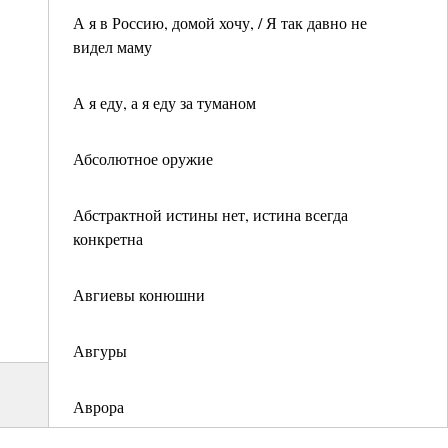
А я в Россию, домой хочу, / Я так давно не
видел маму
А я еду, а я еду за туманом
Абсолютное оружие
Абстрактной истины нет, истина всегда
конкретна
Авгиевы конюшни
Авгуры
Аврора