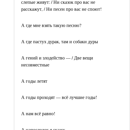
слепые живут: / Ни сказок про вас не
расскажут, / Ни песен про вас не споют!
А где мне взять такую песню?
А где пастух дурак, там и собаки дуры
А гений и злодейство — / Две вещи
несовместные
А годы летят
А годы проходят — всё лучшие годы!
А нам всё равно!
А напоследок я скажу