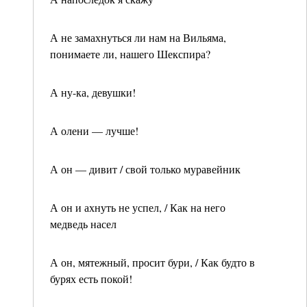
А не замахнуться ли нам на Вильяма,
понимаете ли, нашего Шекспира?
А ну-ка, девушки!
А олени — лучше!
А он — дивит / свой только муравейник
А он и ахнуть не успел, / Как на него
медведь насел
А он, мятежный, просит бури, / Как будто в
бурях есть покой!