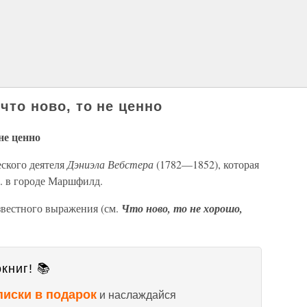
 что ново, то не ценно
 не ценно
еского деятеля
Дэниэла Вебстера
(1782—1852), которая
г. в городе Маршфилд.
звестного выражения (см.
Что ново, то не хорошо,
книг! 📚
писки в подарок
и наслаждайся