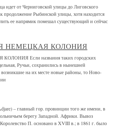
дет от Черниговской улицы до Лиговского
как продолжение Рыбинской улицы, хотя находится
одлить ее напрямик помешал существующий и сейчас
Я НЕМЕЦКАЯ КОЛОНИЯ
ЛОНИЯ Если названия таких городских
дельная, Ручьи, сохранились в нынешней
 возникшие на их месте новые районы, то Ново-
нии
djare) – главный гор. провинции того же имени, в
вольничьем берегу Западной. Африки. Вывоз
Королевство П. основано в XVIII в.; в 1861 г. было