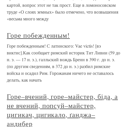
картой, вопрос этот не так прост. Еще в ломоносовском
труде «О слоях земных» было отмечено, что возвышения
«весьма много между
Горе побежденным!
Горе побежденным! С латинского: Vae victis! [вэ
виктис].Как сообщает римский историк Тит Ливии (59 до
н. э. — 17 н. э.), галльский вождь Бренн в 390 г. до н. э.
(по другим сведениям, в 372 до н. э.) разбил римские
войска и осадил Рим. Горожанам ничего не оставалось
делать, как начать
Горе–вчений, горе–майстер, біда, а
не вчений, попсуй–майстер,
цигикач, цигикало, ґанджа–
андибер