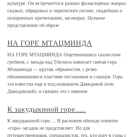
культуре. Он встречается в разных фольклорных жанрах:
сказках, обрядовых и лирических песнях, свадебных и
похоронных причитаниях, заговорах. Цельное
представление об образе
НА ГОРЕ МТАЦМИНДА
НА ГОРЕ МТАЦМИНДА Ощетинившись скалистым
гребнем, с запада над Тбилиси нависает святая гора
Мтацминда — крутая, обрывистая, с резко
обнажившимися пластами песчаников и сланцев. Гора
эта известна еще и под названием Давидовой (или
Давидовской), и связано это с именем
К закудыкиной горе.....
К закудыкиной горе..... В расхожем обиходе понятие
«гора» загадок не представляет. Но для
путешественников, специалистов, тех, кто идет в горы с