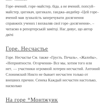
Горе–вчений, горе–майстер, біда, а не вчений, попсуй–
майстер, цигикач, цигикало, ґанджа–андибер «Цей горе–
вчений мав зухвалість заперечувати досягнення
справжніх учених і вихваляв свої горе–досягнення», –
читаємо в репортерській замітці. Нас дивує, що автор
двічі
Горе. Несчастье
Горе. Несчастье См. также «Грусть. Печаль», «Жалобы»,
«Неприятности. Огорчения» Все мы, хотим того или
нет, — участники огромной лотереи несчастий. Антоний
Слонимский Никто не бывает несчастен только от
внешних причин. Сенека Каждый несчастен настолько,
насколько
На горе *Монтжуик