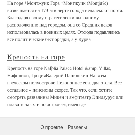
На горе *Монтжуик Гора *Монтжуик (Montju?c)
возвышается на 173 м в черте города недалеко от порта.
Благодаря своему стратегически выгодному
расположению над городом, она со Средних веков
использовалась в военных целях. Отсюда подавлялись
все политические беспорядки, а у Курва
Крепость на горе
Крепость на горе Nafplia Palace Hotel &amp; Villas,
Нафплион, ГрецияВалерий Панюшкин На всем
греческом полуострове Пелопоннес есть два отеля. Все
остальное – пансионы скорее. Так что, если хотите
смотреть развалины Микен и амфитеатр Эпидаурус или
плавать на яхте по островам, имея где
О проекте
Разделы