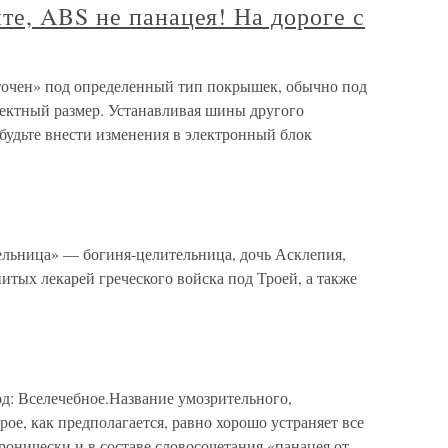
е, ABS не панацея! На дороге с
точен» под определенный тип покрышек, обычно под
ректный размер. Устанавливая шины другого
абудьте внести изменения в электронный блок
тельница» — богиня-целительница, дочь Асклепия,
тых лекарей греческого войска под Троей, а также
од: Вселечебное.Название умозрительного,
ое, как предполагается, равно хорошо устраняет все
ронически и в составе словосочетания «панацея от