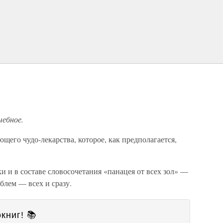
чебное.
щего чудо-лекарства, которое, как предполагается,
и и в составе словосочетания «панацея от всех зол» —
блем — всех и сразу.
книг! 📚