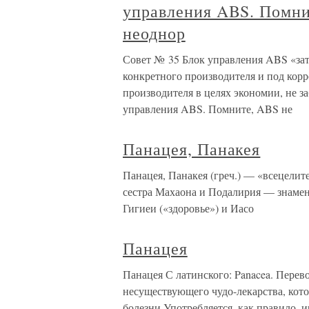
управления ABS. Помнит
неоднор
Совет № 35 Блок управления ABS «за
конкретного производителя и под кор
производителя в целях экономии, не з
управления ABS. Помните, ABS не
Панацея, Панакея
Панацея, Панакея (греч.) — «всецели
сестра Махаона и Подалирия — знамени
Гигиеи («здоровье») и Иасо
Панацея
Панацея С латинского: Panacea. Перев
несуществующего чудо-лекарства, котор
болезни.Употребляется, как правило, и