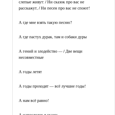
слепые живут: / Ни сказок про вас не
расскажут, / Ни песен про вас не споют!
А где мне взять такую песню?
А где пастух дурак, там и собаки дуры
А гений и злодейство — / Две вещи
несовместные
А годы летят
А годы проходят — всё лучшие годы!
А нам всё равно!
А напоследок я скажу