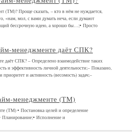
 тайм-менеджмент (ТМ)?
т (ТМ)? Проще сказать, – кто в нём не нуждается,
, «нам, мол, с вами думать неча, если думают
ющий бессрочную идею, а хорошо бы…;• Просто
тайм-менеджменте даёт СПК?
те даёт СПК? – Определено взаимодействие таких
ость и эффективность личной деятельности;– Показано,
приоритет и активность (весомость) задач;–
айм-менеджменте (ТМ)
е (ТМ) • Постановка целей и определение
;• Планирование;• Исполнение и