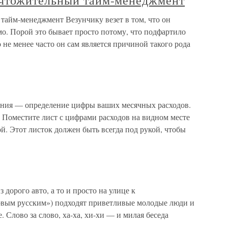
чтожительный тайм-менеджмент
айм-менеджмент Везунчику везет в том, что он
мо. Порой это бывает просто потому, что подфартило
о не менее часто он сам является причиной такого рода
ния — определение цифры ваших месячных расходов.
. Поместите лист с цифрами расходов на видном месте
й. Этот листок должен быть всегда под рукой, чтобы
 дорого авто, а то и просто на улице к
овым русским») подходят приветливые молодые люди и
 Слово за слово, ха-ха, хи-хи — и милая беседа