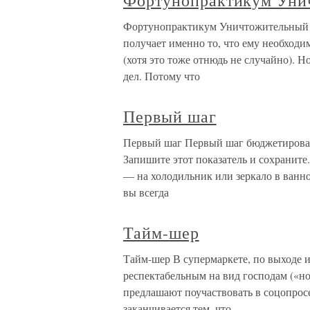
Фортунопрактикум Уни
Фортунопрактикум Уничтожительный т
получает именно то, что ему необходи
(хотя это тоже отнюдь не случайно). Н
дел. Потому что
Первый шаг
Первый шаг Первый шаг бюджетирова
Запишите этот показатель и сохраните
— на холодильник или зеркало в ванно
вы всегда
Тайм-шер
Тайм-шер В супермаркете, по выходе из
респектабельным на вид господам («н
предлашают поучаствовать в соцопросе.
заканчивается тем, что