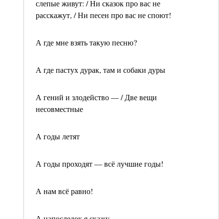
слепые живут: / Ни сказок про вас не
расскажут, / Ни песен про вас не споют!
А где мне взять такую песню?
А где пастух дурак, там и собаки дуры
А гений и злодейство — / Две вещи
несовместные
А годы летят
А годы проходят — всё лучшие годы!
А нам всё равно!
А напоследок я скажу