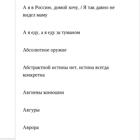
А я в Россию, домой хочу, / Я так давно не
видел маму
А я еду, а я еду за туманом
Абсолютное оружие
Абстрактной истины нет, истина всегда
конкретна
Авгиевы конюшни
Авгуры
Аврора