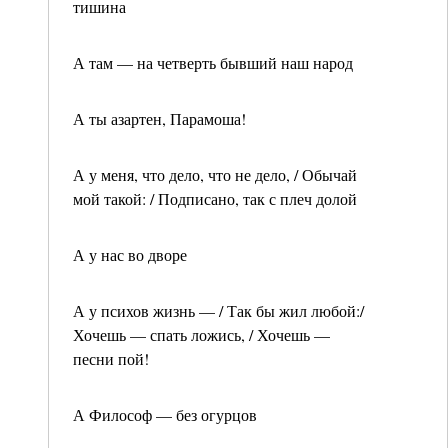
тишина
А там — на четверть бывший наш народ
А ты азартен, Парамоша!
А у меня, что дело, что не дело, / Обычай
мой такой: / Подписано, так с плеч долой
А у нас во дворе
А у психов жизнь — / Так бы жил любой:/
Хочешь — спать ложись, / Хочешь —
песни пой!
А Философ — без огурцов