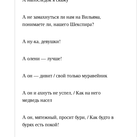
А не замахнуться ли нам на Вильяма,
понимаете ли, нашего Шекспира?
А ну-ка, девушки!
А олени — лучше!
А он — дивит / свой только муравейник
А он и ахнуть не успел, / Как на него
медведь насел
А он, мятежный, просит бури, / Как будто в
бурях есть покой!