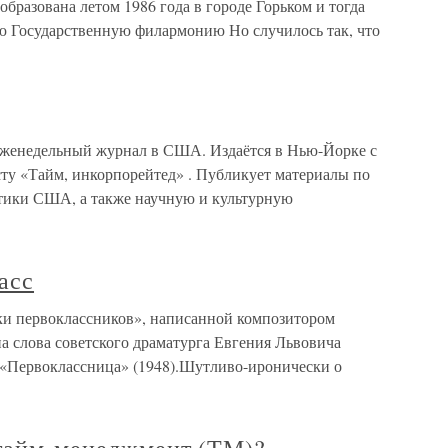
образована летом 1986 года в городе Горьком и тогда
ую Государственную филармонию Но случилось так, что
еженедельный журнал в США. Издаётся в Нью-Йорке с
сту «Тайм, инкорпорейтед» . Публикует материалы по
тики США, а также научную и культурную
асс
ки первоклассников», написанной композитором
 слова советского драматурга Евгения Львовича
«Первоклассница» (1948).Шутливо-иронически о