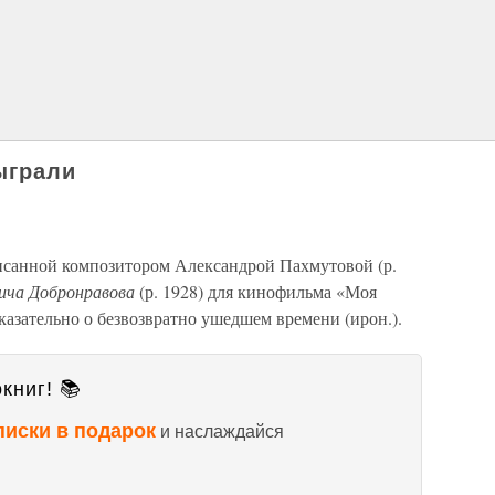
ыграли
исанной композитором Александрой Пахмутовой (р.
вича Добронравова
(р. 1928) для кинофильма «Моя
казательно о безвозвратно ушедшем времени (ирон.).
книг! 📚
писки в подарок
и наслаждайся