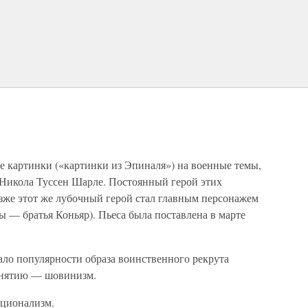
 картинки («картинки из Эпиналя») на военные темы,
Никола Туссен Шарле. Постоянный герой этих
же этот же лубочный герой стал главным персонажем
ы — братья Коньяр). Пьеса была поставлена в марте
ало популярности образа воинственного рекрута
онятию — шовинизм.
ационализм.