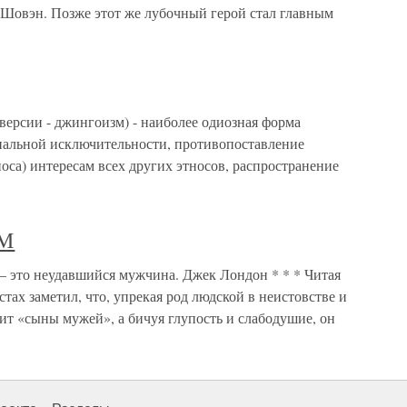
 Шовэн. Позже этот же лубочный герой стал главным
версии - джингоизм) - наиболее одиозная форма
нальной исключительности, противопоставление
носа) интересам всех других этносов, распространение
М
неудавшийся мужчина. Джек Лондон * * * Читая
тах заметил, что, упрекая род людской в неистовстве и
рит «сыны мужей», а бичуя глупость и слабодушие, он