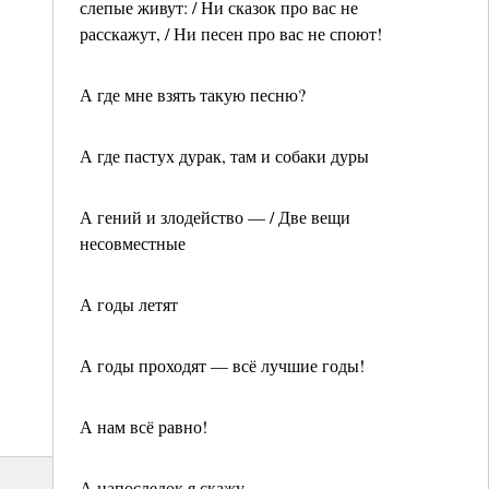
слепые живут: / Ни сказок про вас не
расскажут, / Ни песен про вас не споют!
А где мне взять такую песню?
А где пастух дурак, там и собаки дуры
А гений и злодейство — / Две вещи
несовместные
А годы летят
А годы проходят — всё лучшие годы!
А нам всё равно!
А напоследок я скажу